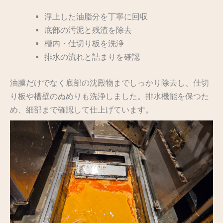
浮上した油脂分を丁寧に回収
底部の汚泥と残渣を除去
槽内・仕切り板を洗浄
排水の流れと詰まりを確認
油膜だけでなく底部の沈殿物までしっかり除去し、仕切
り板や槽壁のぬめりも洗浄しました。排水機能を保つた
め、細部まで確認して仕上げています。