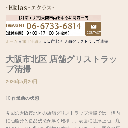
内
容
を
ス
キ
ホーム
施工実績
大阪市北区 店舗グリストラップ清掃
ッ
プ
大阪市北区 店舗グリストラッ
プ清掃
2026年5月20日
① 作業前の状態
今回の大阪市北区の店舗グリストラップ清掃では、槽内
に油脂分と食品残渣が厚く堆積し、表面には浮上油、底