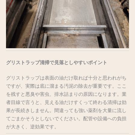
グリストラップ清掃で見落としやすいポイント
グリストラップは表面の油だけ取れば十分と思われがち
ですが、実際は底に溜まる汚泥の除去が重要です。ここ
を残すと悪臭や害虫、排水詰まりの原因になります。業
者目線で言うと、見える油だけすくって終わる清掃は効
果が長続きしません。間違っても強い薬剤を大量に流し
てごまかそうとしないでください。配管や設備への負担
が大きく、逆効果です。