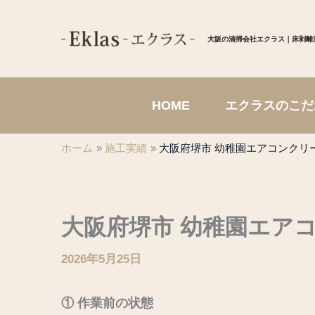
内
容
大阪の清掃会社エクラス｜床剥離
を
ス
キ
HOME
エクラスのこだ
ッ
プ
ホーム
施工実績
大阪府堺市 幼稚園エアコンクリ
大阪府堺市 幼稚園エア
2026年5月25日
① 作業前の状態