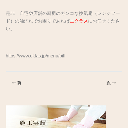
是非 自宅や店舗の厨房のガンコな換気扇（レンジフー
ド）の油汚れでお困りであれば
エクラス
にお任せくださ
い。
https://www.eklas.jp/menu/bill
前
次