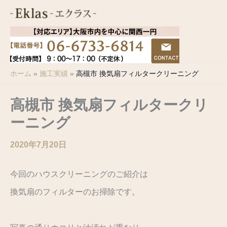
内
容
を
ス
キ
ホーム
施工実績
高槻市 換気扇フィルタークリーニング
ッ
プ
高槻市 換気扇フィルタークリ
ーニング
2020年7月20日
今回のハウスクリーニングのご紹介は
換気扇のフィルターのお掃除です。